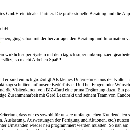
ies GmbH ein idealer Partner. Die professionelle Beratung und die An
 GmbH
en, ging schon mit der hervorragenden Beratung und Information vor 
✓
es ein wirklich super System mit dem täglich super unkompliziert gearbe
rstützt, so macht Arbeiten Spaß!!
Tec sind einfach großartig! Als kleines Unternehmen aus der Kultur- 
akt zugeschnitten auf unsere Bedürfnisse. Und bei Fragen oder Wünsche
sind die Visitenkarten von BIZ-Card eine prima Ergänzung dazu. Ein p
ristige Zusammenarbeit mit Gerd Leszinski und seinem Team von Cando
riterium, dass wir es sowohl für unsere umfangreichen Kundendaten so
n, Auslastung, Auswertungen der Fertigung und Aktionen, etc.) nutzen
nter Umständen wieder neu programmiert werden müssten. So nah am St