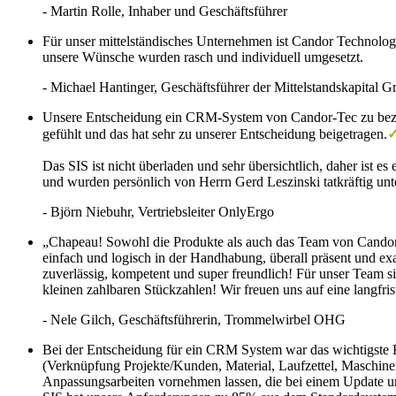
- Martin Rolle
, Inhaber und Geschäftsführer
Für unser mittelständisches Unternehmen ist Candor Technolog
unsere Wünsche wurden rasch und individuell umgesetzt.
- Michael Hantinger
, Geschäftsführer der Mittelstandskapital
Unsere Entscheidung ein CRM-System von Candor-Tec zu bezieh
gefühlt und das hat sehr zu unserer Entscheidung beigetragen.
Das SIS ist nicht überladen und sehr übersichtlich, daher ist 
und wurden persönlich von Herrn Gerd Leszinski tatkräftig unte
- Björn Niebuhr
, Vertriebsleiter OnlyErgo
„Chapeau! Sowohl die Produkte als auch das Team von Candor-
einfach und logisch in der Handhabung, überall präsent und ex
zuverlässig, kompetent und super freundlich! Für unser Team 
kleinen zahlbaren Stückzahlen! Wir freuen uns auf eine langf
- Nele Gilch
, Geschäftsführerin, Trommelwirbel OHG
Bei der Entscheidung für ein CRM System war das wichtigste K
(Verknüpfung Projekte/Kunden, Material, Laufzettel, Maschine
Anpassungsarbeiten vornehmen lassen, die bei einem Update u