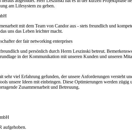
raus abgebildet. Herr Leszinski hat es in der kurzen Projektphase her
lung am Lifesystem zu geben.
GmbH
menarbeit mit dem Team von Candor aus - stets freundlich und kompeten
 das uns das Leben leichter macht.
chafter der fair networking enterprises
 freundlich und persönlich durch Herrn Leszinski betreut. Bemerkenswe
undlage in der Kommunikation mit unseren Kunden und unseren Mitarb
 sehr viel Erfahrung gefunden, der unsere Anforderungen versteht und 
ls unsere Ideen mit einbringen. Diese Optimierungen werden zügig um
ervorragende Zusammenarbeit und Betreuung.
 GmbH
R aufgehoben.