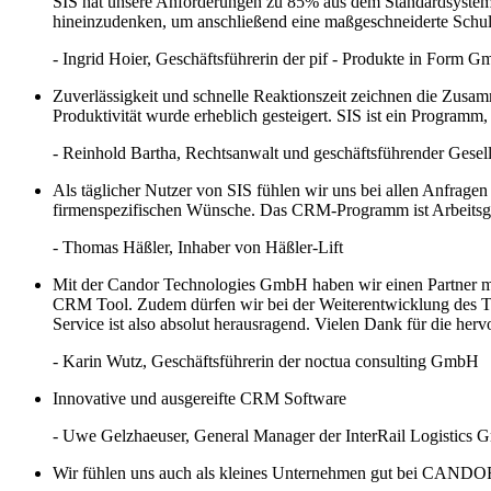
SIS hat unsere Anforderungen zu 85% aus dem Standardsystem he
hineinzudenken, um anschließend eine maßgeschneiderte Schu
- Ingrid Hoier
, Geschäftsführerin der pif - Produkte in Form 
Zuverlässigkeit und schnelle Reaktionszeit zeichnen die Zusam
Produktivität wurde erheblich gesteigert. SIS ist ein Programm,
- Reinhold Bartha
, Rechtsanwalt und geschäftsführender Gesells
Als täglicher Nutzer von SIS fühlen wir uns bei allen Anfragen
firmenspezifischen Wünsche. Das CRM-Programm ist Arbeitsgr
- Thomas Häßler
, Inhaber von Häßler-Lift
Mit der Candor Technologies GmbH haben wir einen Partner mit
CRM Tool. Zudem dürfen wir bei der Weiterentwicklung des Too
Service ist also absolut herausragend. Vielen Dank für die h
- Karin Wutz
, Geschäftsführerin der noctua consulting GmbH
Innovative und ausgereifte CRM Software
- Uwe Gelzhaeuser
, General Manager der InterRail Logistics
Wir fühlen uns auch als kleines Unternehmen gut bei CANDO