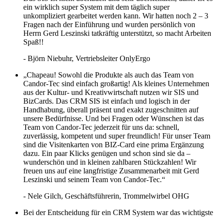
ein wirklich super System mit dem täglich super
unkompliziert gearbeitet werden kann. Wir hatten noch 2 – 3
Fragen nach der Einführung und wurden persönlich von
Herrn Gerd Leszinski tatkräftig unterstützt, so macht Arbeiten
Spaß!!
- Björn Niebuhr
, Vertriebsleiter OnlyErgo
„Chapeau! Sowohl die Produkte als auch das Team von
Candor-Tec sind einfach großartig! Als kleines Unternehmen
aus der Kultur- und Kreativwirtschaft nutzen wir SIS und
BizCards. Das CRM SIS ist einfach und logisch in der
Handhabung, überall präsent und exakt zugeschnitten auf
unsere Bedürfnisse. Und bei Fragen oder Wünschen ist das
Team von Candor-Tec jederzeit für uns da: schnell,
zuverlässig, kompetent und super freundlich! Für unser Team
sind die Visitenkarten von BIZ-Card eine prima Ergänzung
dazu. Ein paar Klicks genügen und schon sind sie da –
wunderschön und in kleinen zahlbaren Stückzahlen! Wir
freuen uns auf eine langfristige Zusammenarbeit mit Gerd
Leszinski und seinem Team von Candor-Tec.“
- Nele Gilch
, Geschäftsführerin, Trommelwirbel OHG
Bei der Entscheidung für ein CRM System war das wichtigste